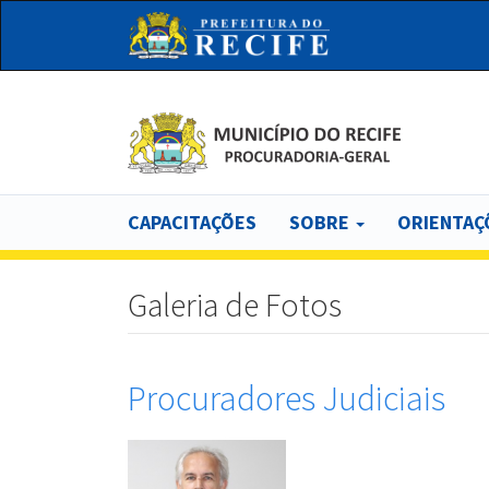
Pular
para
o
conteúdo
principal
Main
CAPACITAÇÕES
SOBRE
ORIENTAÇ
navigation
Galeria de Fotos
Procuradores Judiciais