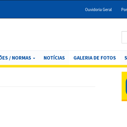
Ouvidoria Geral
Por
Menu
Barra
Topo
Se
B
PCR
ÕES / NORMAS
NOTÍCIAS
GALERIA DE FOTOS