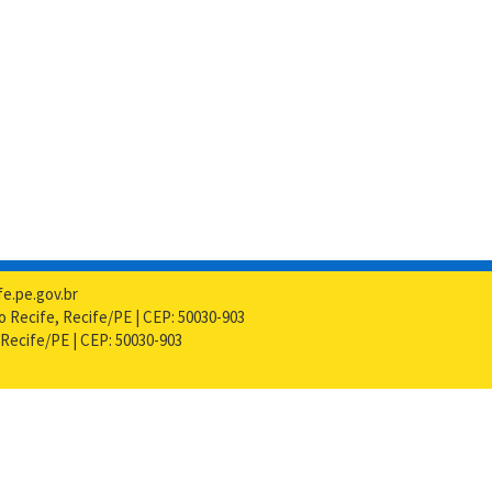
fe.pe.gov.br
do Recife, Recife/PE | CEP: 50030-903
, Recife/PE | CEP: 50030-903